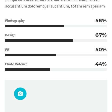
accusantium doloremque laudantium, totam rem aperiam.
58%
Photography
67%
Design
50%
PR
44%
Photo Retouch

