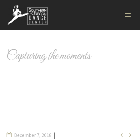
FASHION
retro
Capturing the moments


December 7, 2018