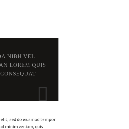
A NIBH VEL
AN LOREM QUIS
T CONSEQUAT

 elit, sed do eiusmod tempor
 ad minim veniam, quis