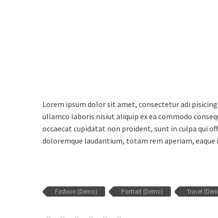
Lorem ipsum dolor sit amet, consectetur adi pisicing
ullamco laboris nisiut aliquip ex ea commodo consequat
occaecat cupidatat non proident, sunt in culpa qui of
doloremque laudantium, totam rem aperiam, eaque ipsa
Fashion (Demo)
Portrait (Demo)
Travel (De