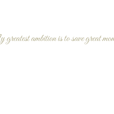
reatest ambition is to save great mo
A NEW BEGINNIN