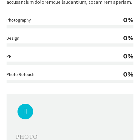
accusantium doloremque laudantium, totam rem aperiam.
0%
Photography
0%
Design
0%
PR
0%
Photo Retouch


PHOTO