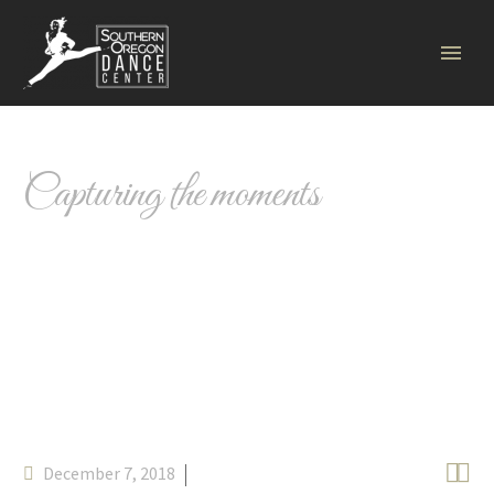
FASHION
retro
Capturing the moments


December 7, 2018