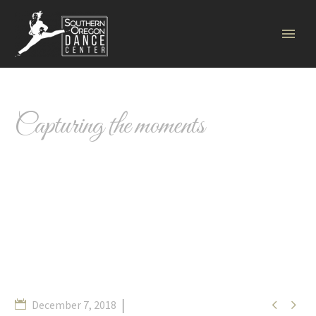
FASHION
retro
Capturing the moments


December 7, 2018